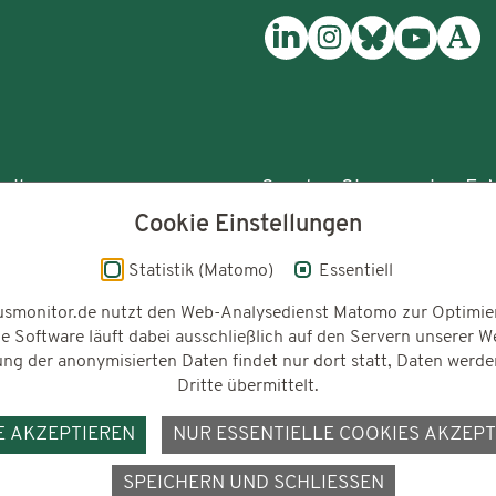
reibungen
Senden Sie uns eine E-M
Cookie Einstellungen
rassismusmonitorin
Statistik (Matomo)
Essentiell
usmonitor.de nutzt den Web-Analysedienst Matomo zur Optimie
e Software läuft dabei ausschließlich auf den Servern unserer W
ng der anonymisierten Daten findet nur dort statt, Daten werde
Gefördert vom
t
Dritte übermittelt.
E AKZEPTIEREN
NUR ESSENTIELLE COOKIES AKZEPT
SPEICHERN UND SCHLIESSEN