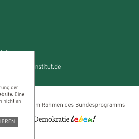
ail an:
g(at)dezim-institut.de
rung der
ebsite. Eine
n nicht an
im Rahmen des Bundesprogramms
IEREN