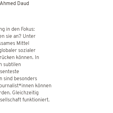
n Ahmed Daud
g in den Fokus:
n sie an? Unter
ksames Mittel
lobaler sozialer
drücken können. In
h subtilen
senteste
n sind besonders
Journalist*innen können
den. Gleichzeitig
llschaft funktioniert.