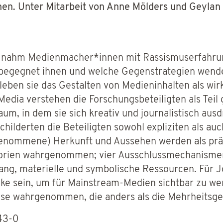
en. Unter Mitarbeit von Anne Mölders und Geyla
 nahm Medienmacher*innen mit Rassismuserfahrun
begegnet ihnen und welche Gegenstrategien wende
ben sie das Gestalten von Medieninhalten als wir
ia verstehen die Forschungsbeteiligten als Teil g
m, in dem sie sich kreativ und journalistisch aus
ilderten die Beteiligten sowohl expliziten als auc
genommene) Herkunft und Aussehen werden als prä
gorien wahrgenommen; vier Ausschlussmechanisme
ang, materielle und symbolische Ressourcen. Für 
ke sein, um für Mainstream-Medien sichtbar zu wer
ase wahrgenommen, die anders als die Mehrheitsgese
43-0