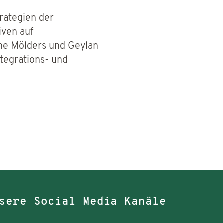
trategien der
iven auf
ne Mölders und Geylan
tegrations- und
sere Social Media Kanäle