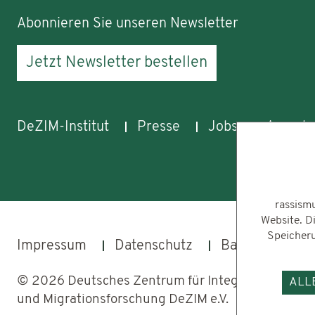
Abonnieren Sie unseren Newsletter
Jetzt Newsletter bestellen
DeZIM-Institut
Presse
Jobs
Aussch
rassism
Website. Di
Speicheru
Impressum
Datenschutz
Barrierefreihei
© 2026 Deutsches Zentrum für Integrations-
ALL
und Migrationsforschung DeZIM e.V.