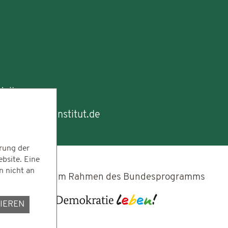
ail an:
g(at)dezim-institut.de
rung der
ebsite. Eine
n nicht an
im Rahmen des Bundesprogramms
IEREN