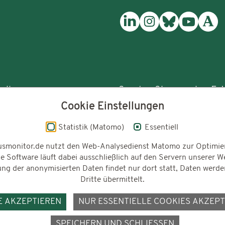
reibungen
Senden Sie uns eine E-M
Cookie Einstellungen
rassismusmonitorin
Statistik (Matomo)
Essentiell
usmonitor.de nutzt den Web-Analysedienst Matomo zur Optimie
e Software läuft dabei ausschließlich auf den Servern unserer W
ng der anonymisierten Daten findet nur dort statt, Daten werde
Gefördert vom
t
Dritte übermittelt.
E AKZEPTIEREN
NUR ESSENTIELLE COOKIES AKZEPT
SPEICHERN UND SCHLIESSEN