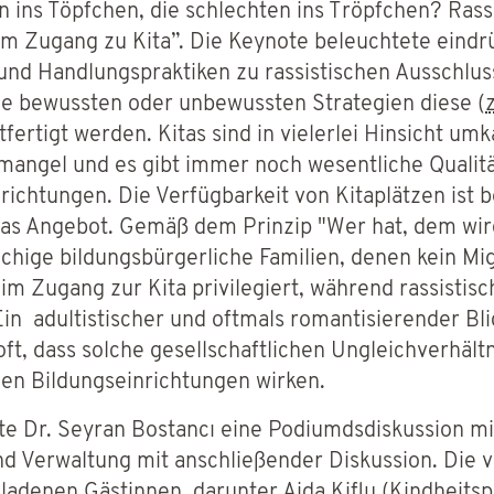
n ins Töpfchen, die schlechten ins Tröpfchen? Rass
m Zugang zu Kita”. Die Keynote beleuchtete eindrü
n und Handlungspraktiken zu rassistischen Ausschlu
e bewussten oder unbewussten Strategien diese (
fertigt werden. Kitas sind in vielerlei Hinsicht um
mangel und es gibt immer noch wesentliche Qualit
richtungen. Die Verfügbarkeit von Kitaplätzen ist b
das Angebot. Gemäß dem Prinzip "Wer hat, dem wi
hige bildungsbürgerliche Familien, denen kein Mi
im Zugang zur Kita privilegiert, während rassistis
Ein adultistischer und oftmals romantisierender Bli
oft, dass solche gesellschaftlichen Ungleichverhält
chen Bildungseinrichtungen wirken.
te Dr. Seyran Bostancı eine Podiumdsdiskussion mi
nd Verwaltung mit anschließender Diskussion. Die vi
ladenen Gästinnen, darunter Aida Kiflu (Kindheits