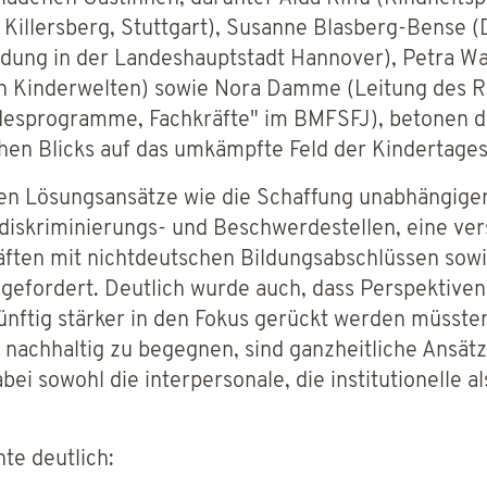
Killersberg, Stuttgart), Susanne Blasberg-Bense (
ldung in der Landeshauptstadt Hannover), Petra W
en Kinderwelten) sowie Nora Damme (Leitung des R
esprogramme, Fachkräfte" im BMFSFJ), betonen die
chen Blicks auf das umkämpfte Feld der Kindertag
den Lösungsansätze wie die Schaffung unabhängige
idiskriminierungs- und Beschwerdestellen, eine ver
äften mit nichtdeutschen Bildungsabschlüssen so
 gefordert. Deutlich wurde auch, dass Perspektiv
ünftig stärker in den Fokus gerückt werden müsste
s nachhaltig zu begegnen, sind ganzheitliche Ansät
 sowohl die interpersonale, die institutionelle als
te deutlich: