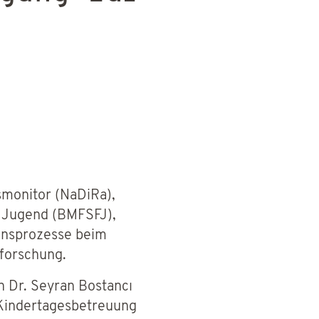
smonitor (NaDiRa),
d Jugend (BMFSFJ),
ionsprozesse beim
sforschung.
n Dr. Seyran Bostancı
 Kindertagesbetreuung