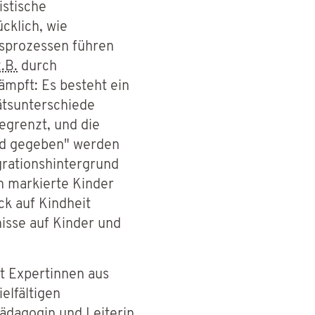
istische
cklich, wie
ssprozessen führen
z.B.
durch
kämpft: Es besteht ein
ätsunterschiede
egrenzt, und die
rd gegeben" werden
grationshintergrund
ch markierte Kinder
ck auf Kindheit
nisse auf Kinder und
t Expertinnen aus
elfältigen
pädagogin und Leiterin