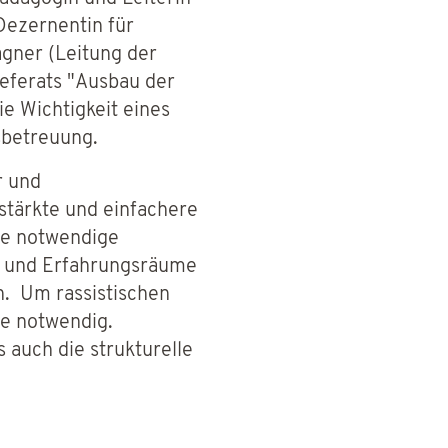
Dezernentin für
agner (Leitung der
eferats "Ausbau der
 Wichtigkeit eines
esbetreuung.
r und
stärkte und einfachere
wie notwendige
en und Erfahrungsräume
n. Um rassistischen
ze notwendig.
 auch die strukturelle