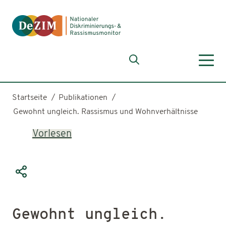
Zum ReadSpeaker webReader springen
Zum Inhalt springen
Zur Navigation springen
Zur Footernavigation springen
Zur Suche-Seite
Zu Cookie-Einstellungen springen
Startseite
Publikationen
Gewohnt ungleich. Rassismus und Wohnverhältnisse
Vorlesen
Gewohnt ungleich.